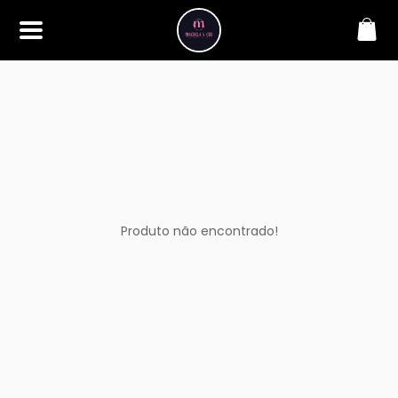
SOBRE
Bem-vindo à Makbela, CHB &
Styllus, sua fonte confiável de
maquiagens e acessórios de
alta qualidade. Somos
apaixonados por realçar a
beleza de nossos clientes,
oferecendo uma ampla gama
de produtos que inspiram
confiança e criatividade. Desde
os últimos lançamentos em
Produto não encontrado!
maquiagem até os acessórios
mais elegantes, estamos aqui
para ajudá-lo a alcançar seu
visual dos sonhos. Explore nossa
seleção cuidadosamente
selecionada e descubra como a
beleza se torna uma expressão
única conosco.
CONTATO
(11) 98362-3222