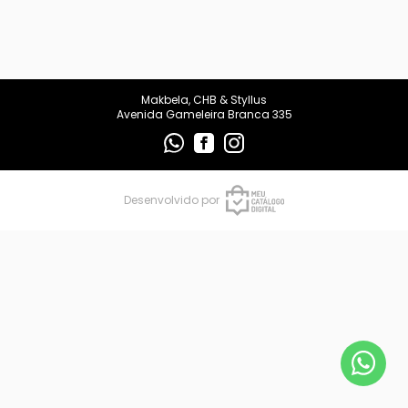
makbelachb@gmail.com
REDES SOCIAIS
Makbela, CHB & Styllus
Avenida Gameleira Branca 335
Desenvolvido por