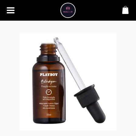
SOBRE
Bem-vindo à Makbela, CHB &
Styllus, sua fonte confiável de
maquiagens e acessórios de
alta qualidade. Somos
apaixonados por realçar a
beleza de nossos clientes,
oferecendo uma ampla gama
de produtos que inspiram
confiança e criatividade. Desde
os últimos lançamentos em
maquiagem até os acessórios
mais elegantes, estamos aqui
para ajudá-lo a alcançar seu
visual dos sonhos. Explore nossa
seleção cuidadosamente
selecionada e descubra como a
beleza se torna uma expressão
única conosco.
CONTATO
(11) 98362-3222