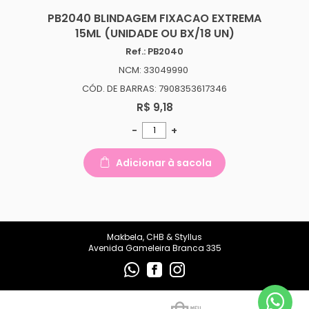
makbelachb@gmail.com
PB2040 BLINDAGEM FIXACAO EXTREMA
15ML (UNIDADE OU BX/18 UN)
REDES SOCIAIS
Ref.: PB2040
NCM: 33049990
CÓD. DE BARRAS: 7908353617346
R$ 9,18
-
+
Adicionar à sacola
Makbela, CHB & Styllus
Avenida Gameleira Branca 335