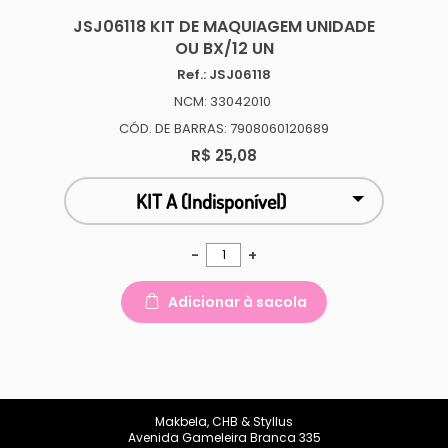
JSJ06118 KIT DE MAQUIAGEM UNIDADE
OU BX/12 UN
Ref.: JSJ06118
NCM: 33042010
CÓD. DE BARRAS: 7908060120689
R$ 25,08
KIT A (Indisponível)
-
+
Adicionar à sacola
Makbela, CHB & Styllus
Avenida Gameleira Branca 335