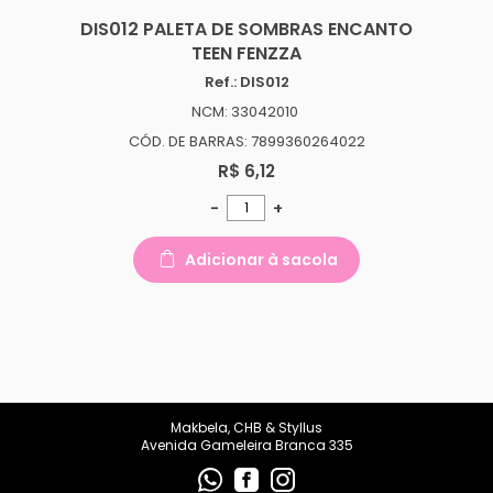
DIS012 PALETA DE SOMBRAS ENCANTO
TEEN FENZZA
Ref.: DIS012
NCM: 33042010
CÓD. DE BARRAS: 7899360264022
R$ 6,12
-
+
Adicionar à sacola
Makbela, CHB & Styllus
Avenida Gameleira Branca 335