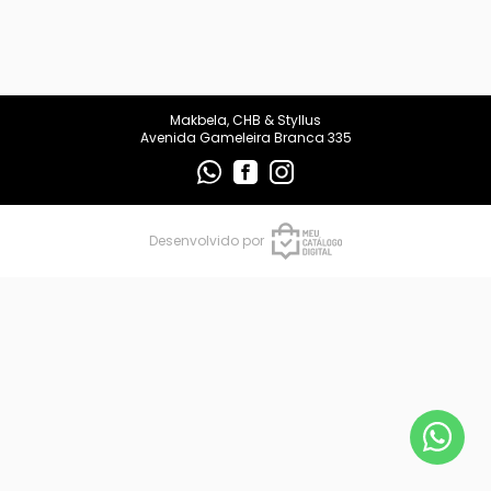
makbelachb@gmail.com
REDES SOCIAIS
Makbela, CHB & Styllus
Avenida Gameleira Branca 335
Desenvolvido por