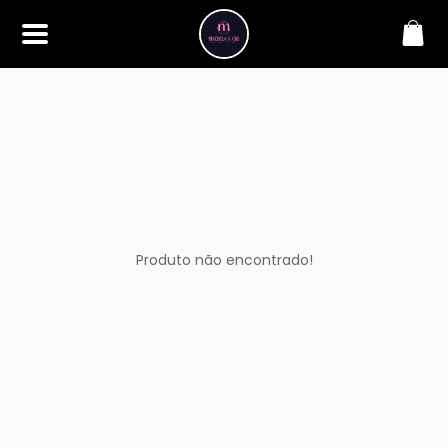
SOBRE
Bem-vindo à Makbela, CHB &
Styllus, sua fonte confiável de
maquiagens e acessórios de
alta qualidade. Somos
apaixonados por realçar a
beleza de nossos clientes,
oferecendo uma ampla gama
de produtos que inspiram
confiança e criatividade. Desde
os últimos lançamentos em
Produto não encontrado!
maquiagem até os acessórios
mais elegantes, estamos aqui
para ajudá-lo a alcançar seu
visual dos sonhos. Explore nossa
seleção cuidadosamente
selecionada e descubra como a
beleza se torna uma expressão
única conosco.
CONTATO
(11) 98362-3222