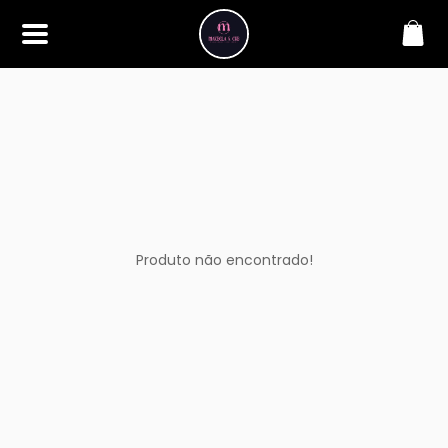
SOBRE
Bem-vindo à Makbela, CHB &
Styllus, sua fonte confiável de
maquiagens e acessórios de
alta qualidade. Somos
apaixonados por realçar a
beleza de nossos clientes,
oferecendo uma ampla gama
de produtos que inspiram
confiança e criatividade. Desde
os últimos lançamentos em
Produto não encontrado!
maquiagem até os acessórios
mais elegantes, estamos aqui
para ajudá-lo a alcançar seu
visual dos sonhos. Explore nossa
seleção cuidadosamente
selecionada e descubra como a
beleza se torna uma expressão
única conosco.
CONTATO
(11) 98362-3222