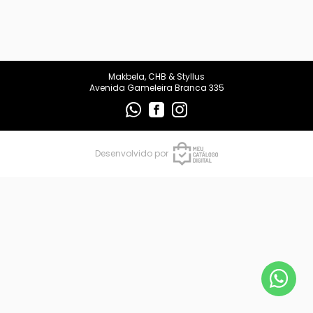
makbelachb@gmail.com
REDES SOCIAIS
Makbela, CHB & Styllus
Avenida Gameleira Branca 335
Desenvolvido por