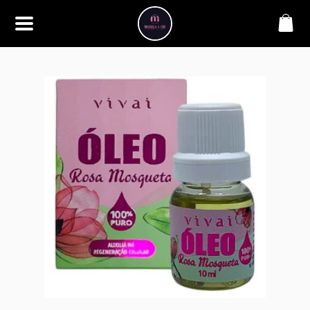
SOBRE
Bem-vindo à Makbela, CHB &
Styllus, sua fonte confiável de
maquiagens e acessórios de
alta qualidade. Somos
apaixonados por realçar a
beleza de nossos clientes,
oferecendo uma ampla gama
de produtos que inspiram
confiança e criatividade. Desde
os últimos lançamentos em
maquiagem até os acessórios
mais elegantes, estamos aqui
para ajudá-lo a alcançar seu
visual dos sonhos. Explore nossa
seleção cuidadosamente
selecionada e descubra como a
beleza se torna uma expressão
única conosco.
CONTATO
(11) 98362-3222