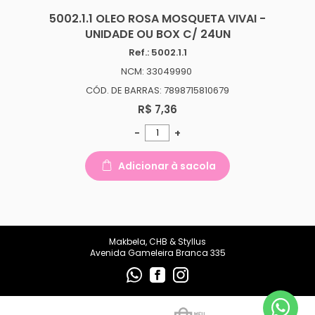
makbelachb@gmail.com
5002.1.1 OLEO ROSA MOSQUETA VIVAI -
UNIDADE OU BOX C/ 24UN
REDES SOCIAIS
Ref.: 5002.1.1
NCM: 33049990
CÓD. DE BARRAS: 7898715810679
R$ 7,36
-
+
Adicionar à sacola
Makbela, CHB & Styllus
Avenida Gameleira Branca 335