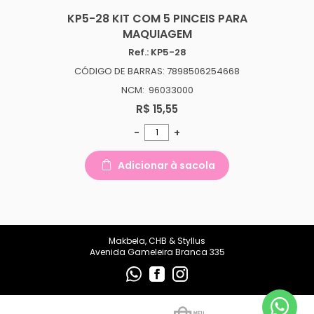
makbelachb@gmail.com
KP5-28 KIT COM 5 PINCEIS PARA
MAQUIAGEM
REDES SOCIAIS
Ref.: KP5-28
CÓDIGO DE BARRAS: 7898506254668
NCM: 96033000
R$ 15,55
-
+
Adicionar à sacola
Makbela, CHB & Styllus
Avenida Gameleira Branca 335