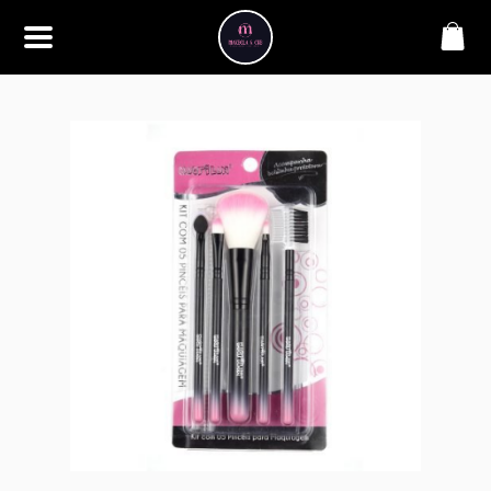
SOBRE
Bem-vindo à Makbela, CHB &
Styllus, sua fonte confiável de
maquiagens e acessórios de
alta qualidade. Somos
apaixonados por realçar a
beleza de nossos clientes,
oferecendo uma ampla gama
de produtos que inspiram
confiança e criatividade. Desde
os últimos lançamentos em
maquiagem até os acessórios
mais elegantes, estamos aqui
para ajudá-lo a alcançar seu
visual dos sonhos. Explore nossa
seleção cuidadosamente
selecionada e descubra como a
beleza se torna uma expressão
única conosco.
CONTATO
(11) 98362-3222