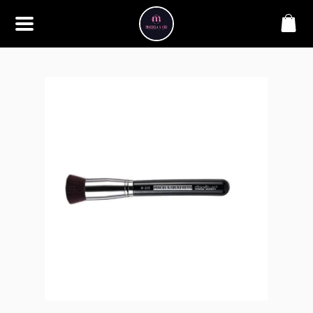
SOBRE
Bem-vindo à Makbela, CHB &
Styllus, sua fonte confiável de
maquiagens e acessórios de
alta qualidade. Somos
apaixonados por realçar a
beleza de nossos clientes,
oferecendo uma ampla gama
de produtos que inspiram
confiança e criatividade. Desde
os últimos lançamentos em
maquiagem até os acessórios
mais elegantes, estamos aqui
para ajudá-lo a alcançar seu
visual dos sonhos. Explore nossa
seleção cuidadosamente
selecionada e descubra como a
beleza se torna uma expressão
única conosco.
CONTATO
(11) 98362-3222