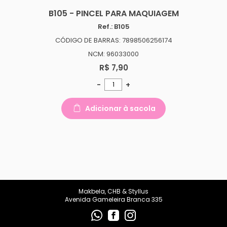
B105 - PINCEL PARA MAQUIAGEM
Ref.: B105
CÓDIGO DE BARRAS: 7898506256174
NCM: 96033000
R$ 7,90
-
+
Adicionar à sacola
Makbela, CHB & Styllus
Avenida Gameleira Branca 335