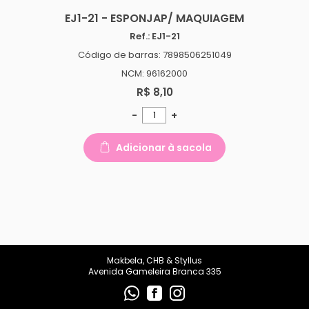
EJ1-21 - ESPONJAP/ MAQUIAGEM
Ref.: EJ1-21
Código de barras: 7898506251049
NCM: 96162000
R$ 8,10
-
+
Adicionar à sacola
Makbela, CHB & Styllus
Avenida Gameleira Branca 335