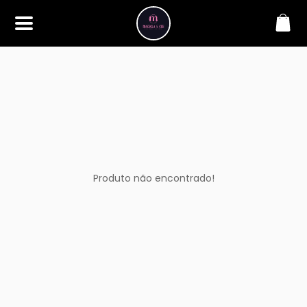
SOBRE
Bem-vindo à Makbela, CHB &
Styllus, sua fonte confiável de
maquiagens e acessórios de
alta qualidade. Somos
apaixonados por realçar a
beleza de nossos clientes,
oferecendo uma ampla gama
de produtos que inspiram
confiança e criatividade. Desde
os últimos lançamentos em
Produto não encontrado!
maquiagem até os acessórios
mais elegantes, estamos aqui
para ajudá-lo a alcançar seu
visual dos sonhos. Explore nossa
seleção cuidadosamente
selecionada e descubra como a
beleza se torna uma expressão
única conosco.
CONTATO
(11) 98362-3222