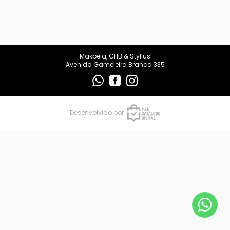
makbelachb@gmail.com
REDES SOCIAIS
Makbela, CHB & Styllus
Avenida Gameleira Branca 335
Desenvolvido por