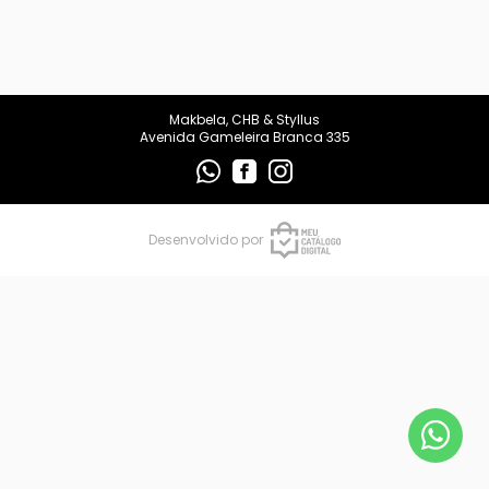
makbelachb@gmail.com
REDES SOCIAIS
Makbela, CHB & Styllus
Avenida Gameleira Branca 335
Desenvolvido por