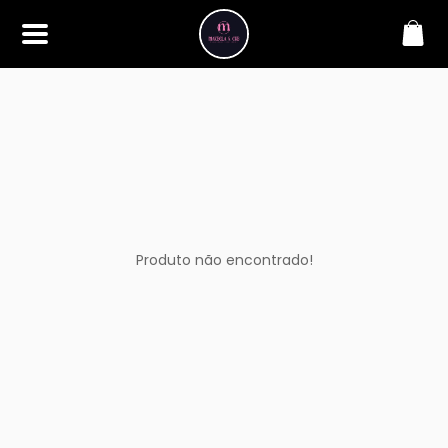
SOBRE
Bem-vindo à Makbela, CHB &
Styllus, sua fonte confiável de
maquiagens e acessórios de
alta qualidade. Somos
apaixonados por realçar a
beleza de nossos clientes,
oferecendo uma ampla gama
de produtos que inspiram
confiança e criatividade. Desde
os últimos lançamentos em
Produto não encontrado!
maquiagem até os acessórios
mais elegantes, estamos aqui
para ajudá-lo a alcançar seu
visual dos sonhos. Explore nossa
seleção cuidadosamente
selecionada e descubra como a
beleza se torna uma expressão
única conosco.
CONTATO
(11) 98362-3222