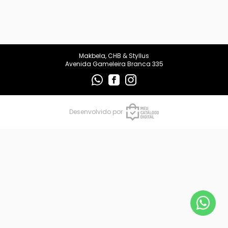
makbelachb@gmail.com
REDES SOCIAIS
Makbela, CHB & Styllus
Avenida Gameleira Branca 335
Desenvolvido por