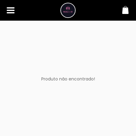
SOBRE
Bem-vindo à Makbela, CHB &
Styllus, sua fonte confiável de
maquiagens e acessórios de
alta qualidade. Somos
apaixonados por realçar a
beleza de nossos clientes,
oferecendo uma ampla gama
de produtos que inspiram
confiança e criatividade. Desde
os últimos lançamentos em
Produto não encontrado!
maquiagem até os acessórios
mais elegantes, estamos aqui
para ajudá-lo a alcançar seu
visual dos sonhos. Explore nossa
seleção cuidadosamente
selecionada e descubra como a
beleza se torna uma expressão
única conosco.
CONTATO
(11) 98362-3222