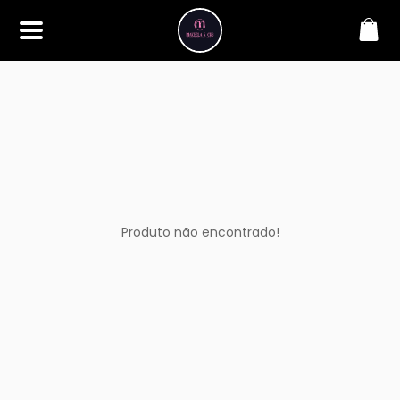
SOBRE
Bem-vindo à Makbela, CHB &
Styllus, sua fonte confiável de
maquiagens e acessórios de
alta qualidade. Somos
apaixonados por realçar a
beleza de nossos clientes,
oferecendo uma ampla gama
de produtos que inspiram
confiança e criatividade. Desde
os últimos lançamentos em
Produto não encontrado!
maquiagem até os acessórios
mais elegantes, estamos aqui
para ajudá-lo a alcançar seu
visual dos sonhos. Explore nossa
seleção cuidadosamente
selecionada e descubra como a
beleza se torna uma expressão
única conosco.
CONTATO
(11) 98362-3222