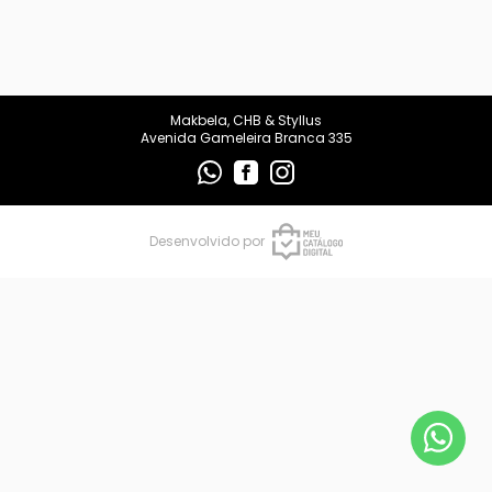
makbelachb@gmail.com
REDES SOCIAIS
Makbela, CHB & Styllus
Avenida Gameleira Branca 335
Desenvolvido por