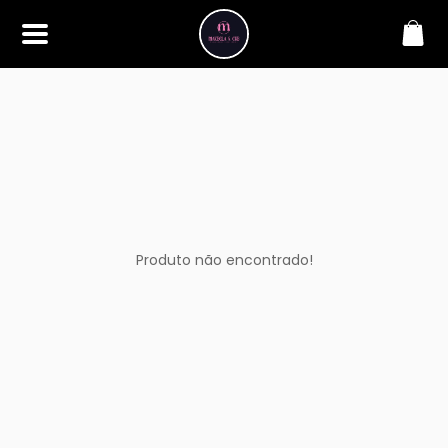
SOBRE
Bem-vindo à Makbela, CHB &
Styllus, sua fonte confiável de
maquiagens e acessórios de
alta qualidade. Somos
apaixonados por realçar a
beleza de nossos clientes,
oferecendo uma ampla gama
de produtos que inspiram
confiança e criatividade. Desde
os últimos lançamentos em
Produto não encontrado!
maquiagem até os acessórios
mais elegantes, estamos aqui
para ajudá-lo a alcançar seu
visual dos sonhos. Explore nossa
seleção cuidadosamente
selecionada e descubra como a
beleza se torna uma expressão
única conosco.
CONTATO
(11) 98362-3222