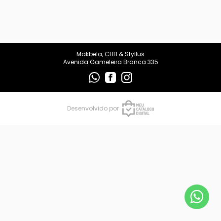
makbelachb@gmail.com
REDES SOCIAIS
Makbela, CHB & Styllus
Avenida Gameleira Branca 335
Desenvolvido por