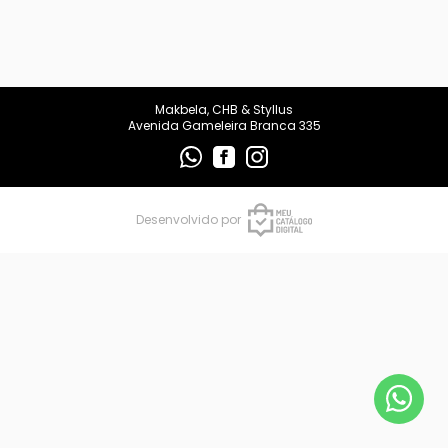
makbelachb@gmail.com
REDES SOCIAIS
Makbela, CHB & Styllus
Avenida Gameleira Branca 335
Desenvolvido por