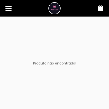
SOBRE
Bem-vindo à Makbela, CHB &
Styllus, sua fonte confiável de
maquiagens e acessórios de
alta qualidade. Somos
apaixonados por realçar a
beleza de nossos clientes,
oferecendo uma ampla gama
de produtos que inspiram
confiança e criatividade. Desde
os últimos lançamentos em
Produto não encontrado!
maquiagem até os acessórios
mais elegantes, estamos aqui
para ajudá-lo a alcançar seu
visual dos sonhos. Explore nossa
seleção cuidadosamente
selecionada e descubra como a
beleza se torna uma expressão
única conosco.
CONTATO
(11) 98362-3222