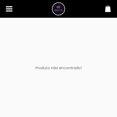
SOBRE
Bem-vindo à Makbela, CHB &
Styllus, sua fonte confiável de
maquiagens e acessórios de
alta qualidade. Somos
apaixonados por realçar a
beleza de nossos clientes,
oferecendo uma ampla gama
de produtos que inspiram
confiança e criatividade. Desde
os últimos lançamentos em
Produto não encontrado!
maquiagem até os acessórios
mais elegantes, estamos aqui
para ajudá-lo a alcançar seu
visual dos sonhos. Explore nossa
seleção cuidadosamente
selecionada e descubra como a
beleza se torna uma expressão
única conosco.
CONTATO
(11) 98362-3222