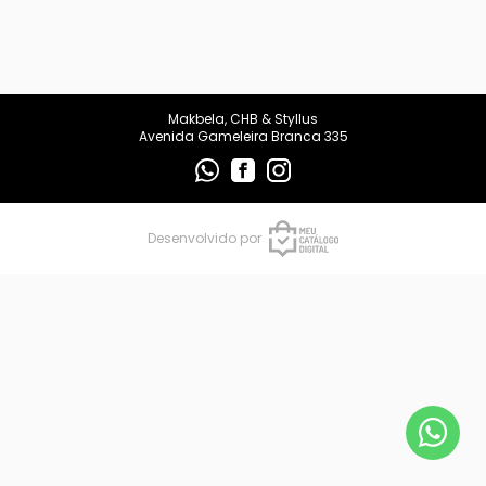
makbelachb@gmail.com
REDES SOCIAIS
Makbela, CHB & Styllus
Avenida Gameleira Branca 335
Desenvolvido por