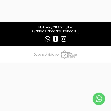
makbelachb@gmail.com
REDES SOCIAIS
Makbela, CHB & Styllus
Avenida Gameleira Branca 335
Desenvolvido por