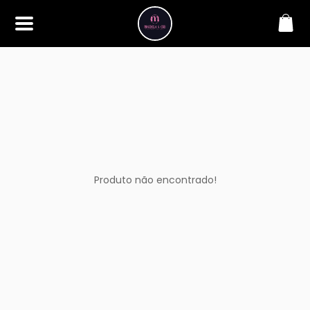
SOBRE
Bem-vindo à Makbela, CHB &
Styllus, sua fonte confiável de
maquiagens e acessórios de
alta qualidade. Somos
apaixonados por realçar a
beleza de nossos clientes,
oferecendo uma ampla gama
de produtos que inspiram
confiança e criatividade. Desde
os últimos lançamentos em
Produto não encontrado!
maquiagem até os acessórios
mais elegantes, estamos aqui
para ajudá-lo a alcançar seu
visual dos sonhos. Explore nossa
seleção cuidadosamente
selecionada e descubra como a
beleza se torna uma expressão
única conosco.
CONTATO
(11) 98362-3222