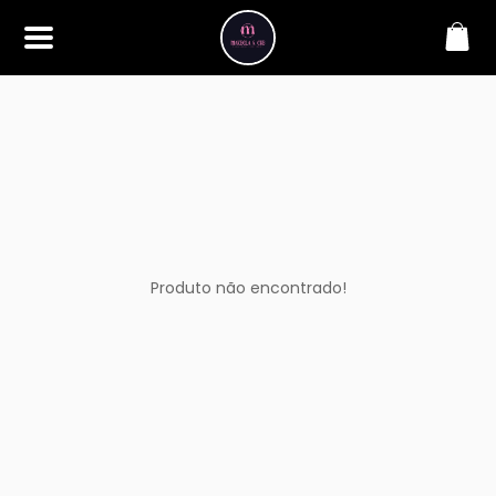
SOBRE
Bem-vindo à Makbela, CHB &
Styllus, sua fonte confiável de
maquiagens e acessórios de
alta qualidade. Somos
apaixonados por realçar a
beleza de nossos clientes,
oferecendo uma ampla gama
de produtos que inspiram
confiança e criatividade. Desde
os últimos lançamentos em
Produto não encontrado!
maquiagem até os acessórios
mais elegantes, estamos aqui
para ajudá-lo a alcançar seu
visual dos sonhos. Explore nossa
seleção cuidadosamente
selecionada e descubra como a
beleza se torna uma expressão
única conosco.
CONTATO
(11) 98362-3222