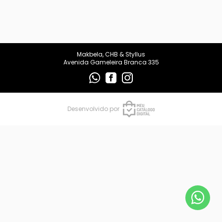
makbelachb@gmail.com
REDES SOCIAIS
Makbela, CHB & Styllus
Avenida Gameleira Branca 335
Desenvolvido por