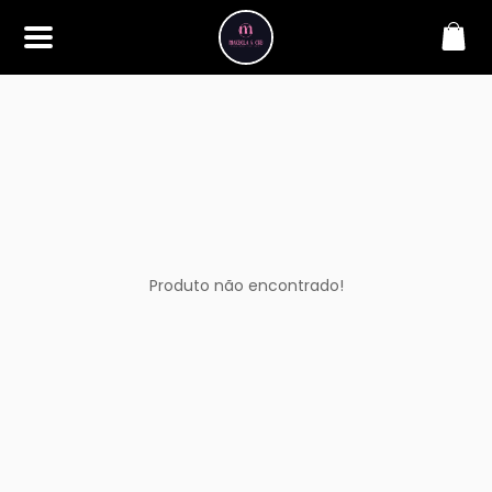
SOBRE
Bem-vindo à Makbela, CHB &
Styllus, sua fonte confiável de
maquiagens e acessórios de
alta qualidade. Somos
apaixonados por realçar a
beleza de nossos clientes,
oferecendo uma ampla gama
de produtos que inspiram
confiança e criatividade. Desde
os últimos lançamentos em
Produto não encontrado!
maquiagem até os acessórios
mais elegantes, estamos aqui
para ajudá-lo a alcançar seu
visual dos sonhos. Explore nossa
seleção cuidadosamente
selecionada e descubra como a
beleza se torna uma expressão
única conosco.
CONTATO
(11) 98362-3222