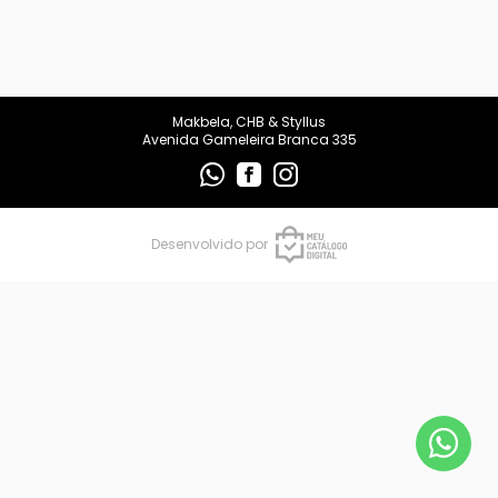
makbelachb@gmail.com
REDES SOCIAIS
Makbela, CHB & Styllus
Avenida Gameleira Branca 335
Desenvolvido por