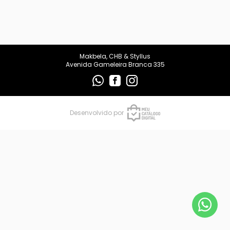
makbelachb@gmail.com
REDES SOCIAIS
Makbela, CHB & Styllus
Avenida Gameleira Branca 335
Desenvolvido por