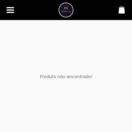
SOBRE
Bem-vindo à Makbela, CHB &
Styllus, sua fonte confiável de
maquiagens e acessórios de
alta qualidade. Somos
apaixonados por realçar a
beleza de nossos clientes,
oferecendo uma ampla gama
de produtos que inspiram
confiança e criatividade. Desde
os últimos lançamentos em
Produto não encontrado!
maquiagem até os acessórios
mais elegantes, estamos aqui
para ajudá-lo a alcançar seu
visual dos sonhos. Explore nossa
seleção cuidadosamente
selecionada e descubra como a
beleza se torna uma expressão
única conosco.
CONTATO
(11) 98362-3222