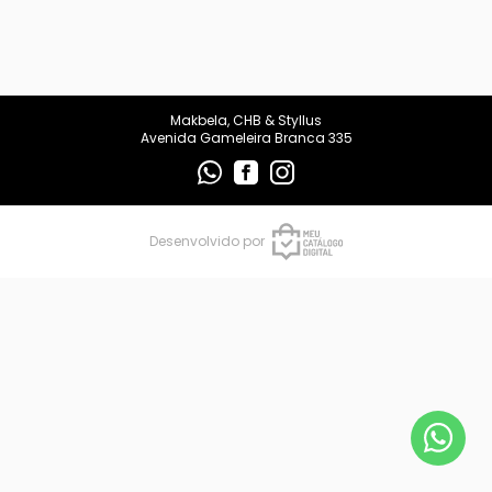
makbelachb@gmail.com
REDES SOCIAIS
Makbela, CHB & Styllus
Avenida Gameleira Branca 335
Desenvolvido por