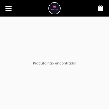
SOBRE
Bem-vindo à Makbela, CHB &
Styllus, sua fonte confiável de
maquiagens e acessórios de
alta qualidade. Somos
apaixonados por realçar a
beleza de nossos clientes,
oferecendo uma ampla gama
de produtos que inspiram
confiança e criatividade. Desde
os últimos lançamentos em
Produto não encontrado!
maquiagem até os acessórios
mais elegantes, estamos aqui
para ajudá-lo a alcançar seu
visual dos sonhos. Explore nossa
seleção cuidadosamente
selecionada e descubra como a
beleza se torna uma expressão
única conosco.
CONTATO
(11) 98362-3222