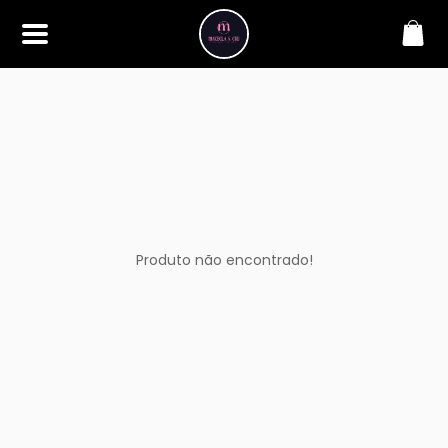
SOBRE
Bem-vindo à Makbela, CHB &
Styllus, sua fonte confiável de
maquiagens e acessórios de
alta qualidade. Somos
apaixonados por realçar a
beleza de nossos clientes,
oferecendo uma ampla gama
de produtos que inspiram
confiança e criatividade. Desde
os últimos lançamentos em
Produto não encontrado!
maquiagem até os acessórios
mais elegantes, estamos aqui
para ajudá-lo a alcançar seu
visual dos sonhos. Explore nossa
seleção cuidadosamente
selecionada e descubra como a
beleza se torna uma expressão
única conosco.
CONTATO
(11) 98362-3222