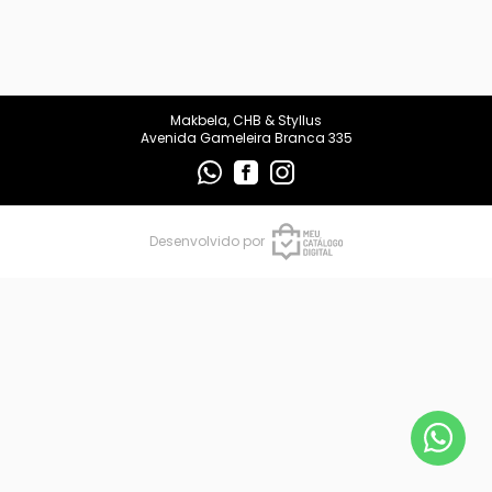
makbelachb@gmail.com
REDES SOCIAIS
Makbela, CHB & Styllus
Avenida Gameleira Branca 335
Desenvolvido por