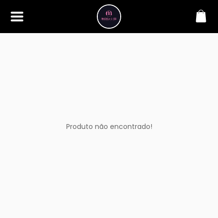
SOBRE
Bem-vindo à Makbela, CHB &
Styllus, sua fonte confiável de
maquiagens e acessórios de
alta qualidade. Somos
apaixonados por realçar a
beleza de nossos clientes,
oferecendo uma ampla gama
de produtos que inspiram
confiança e criatividade. Desde
os últimos lançamentos em
Produto não encontrado!
maquiagem até os acessórios
mais elegantes, estamos aqui
para ajudá-lo a alcançar seu
visual dos sonhos. Explore nossa
seleção cuidadosamente
selecionada e descubra como a
beleza se torna uma expressão
única conosco.
CONTATO
(11) 98362-3222