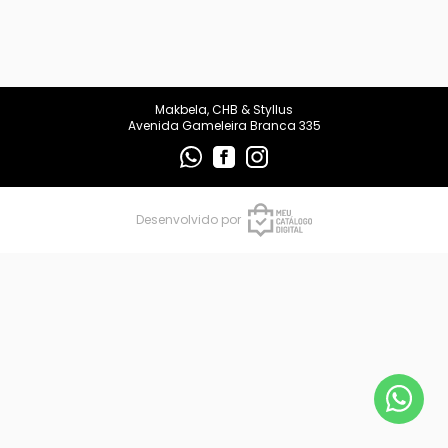
makbelachb@gmail.com
REDES SOCIAIS
Makbela, CHB & Styllus
Avenida Gameleira Branca 335
Desenvolvido por