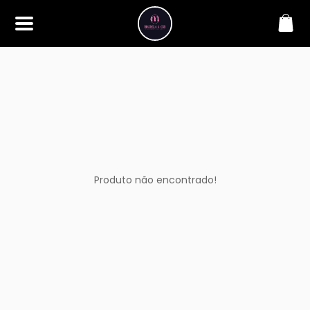
SOBRE
Bem-vindo à Makbela, CHB &
Styllus, sua fonte confiável de
maquiagens e acessórios de
alta qualidade. Somos
apaixonados por realçar a
beleza de nossos clientes,
oferecendo uma ampla gama
de produtos que inspiram
confiança e criatividade. Desde
os últimos lançamentos em
Produto não encontrado!
maquiagem até os acessórios
mais elegantes, estamos aqui
para ajudá-lo a alcançar seu
visual dos sonhos. Explore nossa
seleção cuidadosamente
selecionada e descubra como a
beleza se torna uma expressão
única conosco.
CONTATO
(11) 98362-3222