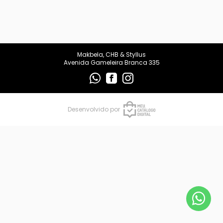
makbelachb@gmail.com
REDES SOCIAIS
Makbela, CHB & Styllus
Avenida Gameleira Branca 335
Desenvolvido por