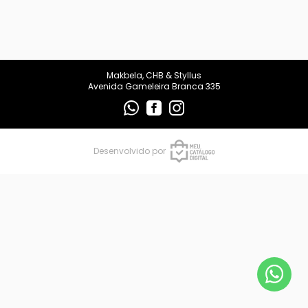
makbelachb@gmail.com
REDES SOCIAIS
Makbela, CHB & Styllus
Avenida Gameleira Branca 335
Desenvolvido por