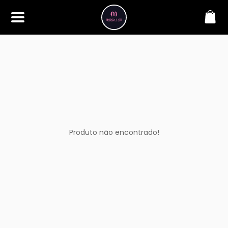
SOBRE
Bem-vindo à Makbela, CHB &
Styllus, sua fonte confiável de
maquiagens e acessórios de
alta qualidade. Somos
apaixonados por realçar a
beleza de nossos clientes,
oferecendo uma ampla gama
de produtos que inspiram
confiança e criatividade. Desde
os últimos lançamentos em
Produto não encontrado!
maquiagem até os acessórios
mais elegantes, estamos aqui
para ajudá-lo a alcançar seu
visual dos sonhos. Explore nossa
seleção cuidadosamente
selecionada e descubra como a
beleza se torna uma expressão
única conosco.
CONTATO
(11) 98362-3222