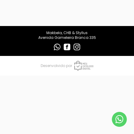
makbelachb@gmail.com
REDES SOCIAIS
Makbela, CHB & Styllus
Avenida Gameleira Branca 335
Desenvolvido por