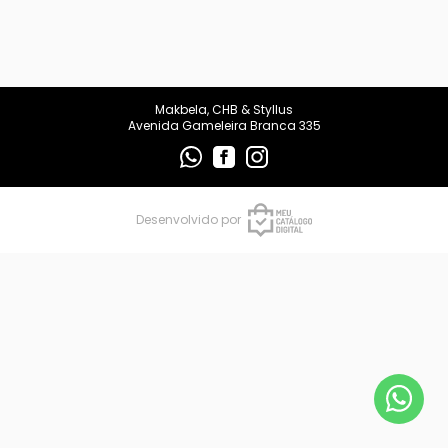
makbelachb@gmail.com
REDES SOCIAIS
Makbela, CHB & Styllus
Avenida Gameleira Branca 335
Desenvolvido por