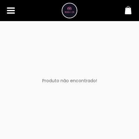
SOBRE
Bem-vindo à Makbela, CHB &
Styllus, sua fonte confiável de
maquiagens e acessórios de
alta qualidade. Somos
apaixonados por realçar a
beleza de nossos clientes,
oferecendo uma ampla gama
de produtos que inspiram
confiança e criatividade. Desde
os últimos lançamentos em
Produto não encontrado!
maquiagem até os acessórios
mais elegantes, estamos aqui
para ajudá-lo a alcançar seu
visual dos sonhos. Explore nossa
seleção cuidadosamente
selecionada e descubra como a
beleza se torna uma expressão
única conosco.
CONTATO
(11) 98362-3222