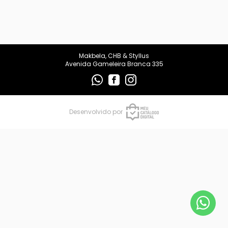
makbelachb@gmail.com
REDES SOCIAIS
Makbela, CHB & Styllus
Avenida Gameleira Branca 335
Desenvolvido por