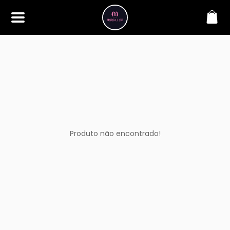
SOBRE
Bem-vindo à Makbela, CHB &
Styllus, sua fonte confiável de
maquiagens e acessórios de
alta qualidade. Somos
apaixonados por realçar a
beleza de nossos clientes,
oferecendo uma ampla gama
de produtos que inspiram
confiança e criatividade. Desde
os últimos lançamentos em
Produto não encontrado!
maquiagem até os acessórios
mais elegantes, estamos aqui
para ajudá-lo a alcançar seu
visual dos sonhos. Explore nossa
seleção cuidadosamente
selecionada e descubra como a
beleza se torna uma expressão
única conosco.
CONTATO
(11) 98362-3222